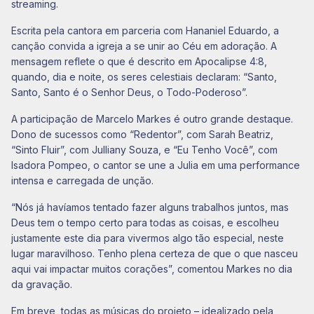
streaming.
Escrita pela cantora em parceria com Hananiel Eduardo, a
canção convida a igreja a se unir ao Céu em adoração. A
mensagem reflete o que é descrito em Apocalipse 4:8,
quando, dia e noite, os seres celestiais declaram: “Santo,
Santo, Santo é o Senhor Deus, o Todo-Poderoso”.
A participação de Marcelo Markes é outro grande destaque.
Dono de sucessos como “Redentor”, com Sarah Beatriz,
“Sinto Fluir”, com Julliany Souza, e “Eu Tenho Você”, com
Isadora Pompeo, o cantor se une a Julia em uma performance
intensa e carregada de unção.
“Nós já havíamos tentado fazer alguns trabalhos juntos, mas
Deus tem o tempo certo para todas as coisas, e escolheu
justamente este dia para vivermos algo tão especial, neste
lugar maravilhoso. Tenho plena certeza de que o que nasceu
aqui vai impactar muitos corações”, comentou Markes no dia
da gravação.
Em breve, todas as músicas do projeto – idealizado pela